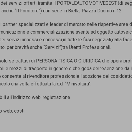
uti dei servizi offerti tramite il PORTALEAUTOMOTIVEGEST (di segui
anche “Il Fornitore”) con sede in Biella, Piazza Duomo n.12.
 di partner specializzati e leader di mercato nelle rispettive aree
comunicazione e commercializzazione avente ad oggetto autoveicol
 servizi annessi e connessi,in tutte le fasi negoziali,dalla fase 
ito, per brevità anche “Servizi”)tra Utenti Professionali.
zi solo se trattasi di PERSONA FISICA O GIURIDICA che opera pro
li e mezzi di trasporto in genere e che goda dell’esenzione dall
e consente al rivenditore professionale l’adozione del cosiddetto
olo una volta effettuata la c.d. “Minivoltura”.
ili all’indirizzo web:
registrazione
zzo web:
costi