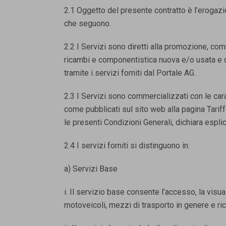
2.1 Oggetto del presente contratto è l’erogazion
che seguono.
2.2 I Servizi sono diretti alla promozione, c
ricambi e componentistica nuova e/o usata e dei
tramite i servizi forniti dal Portale AG.
2.3 I Servizi sono commercializzati con le caratt
come pubblicati sul sito web alla pagina Tariffe
le presenti Condizioni Generali, dichiara espl
2.4 I servizi forniti si distinguono in:
a) Servizi Base
i. Il servizio base consente l’accesso, la visu
motoveicoli, mezzi di trasporto in genere e rica