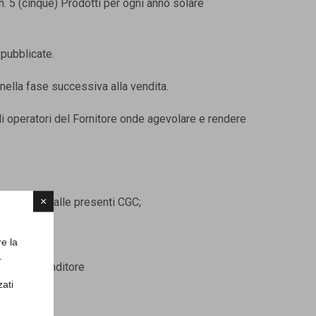
n. 5 (cinque) Prodotti per ogni anno solare
 pubblicate.
nella fase successiva alla vendita.
gli operatori del Fornitore onde agevolare e rendere
×
zioni di cui alle presenti CGC;
esenti CGC ;
re la
.
l’Utente Venditore
zati