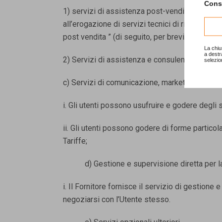
Consu
1) servizi di assistenza post-vendita già inclu
all’erogazione di servizi tecnici di riparazione
post vendita
” (di seguito, per brevità, anche 
La chiu
a destr
2) Servizi di assistenza e consulenza in caso d
selezio
c) Servizi di comunicazione, marketing e prom
i. Gli utenti possono usufruire e godere degli 
ii. Gli utenti possono godere di forme partico
Tariffe;
d) Gestione e supervisione diretta per la v
i. Il Fornitore fornisce il servizio di gestion
negoziarsi con l’Utente stesso.