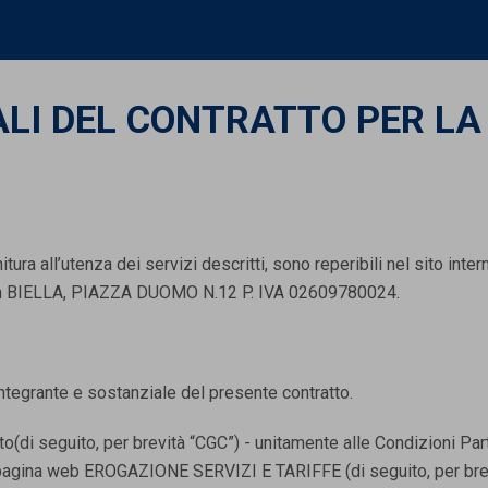
ALI DEL CONTRATTO PER LA
itura all’utenza dei servizi descritti, sono reperibili nel sito in
 in BIELLA, PIAZZA DUOMO N.12 P. IVA 02609780024.
ntegrante e sostanziale del presente contratto.
o(di seguito, per brevità “CGC”) - unitamente alle Condizioni Parti
lla pagina web EROGAZIONE SERVIZI E TARIFFE (di seguito, per brevi