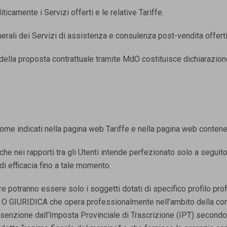
ticamente i Servizi offerti e le relative Tariffe.
rali dei Servizi di assistenza e consulenza post-vendita offerti 
o della proposta contrattuale tramite MdO costituisce dichiarazio
i come indicati nella pagina web Tariffe e nella pagina web conten
re che nei rapporti tra gli Utenti intende perfezionato solo a segui
di efficacia fino a tale momento.
tore potranno essere solo i soggetti dotati di specifico profilo pro
A O GIURIDICA che opera professionalmente nell’ambito della com
senzione dall’Imposta Provinciale di Trascrizione (IPT) secondo 