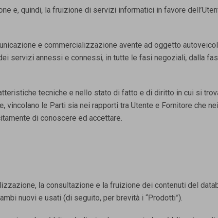
e e, quindi, la fruizione di servizi informatici in favore dell’Ute
omunicazione e commercializzazione avente ad oggetto autoveicoli
 servizi annessi e connessi, in tutte le fasi negoziali, dalla fas
eristiche tecniche e nello stato di fatto e di diritto in cui si trov
, vincolano le Parti sia nei rapporti tra Utente e Fornitore che nei
icitamente di conoscere ed accettare.
alizzazione, la consultazione e la fruizione dei contenuti del dat
mbi nuovi e usati (di seguito, per brevità i “Prodotti”).