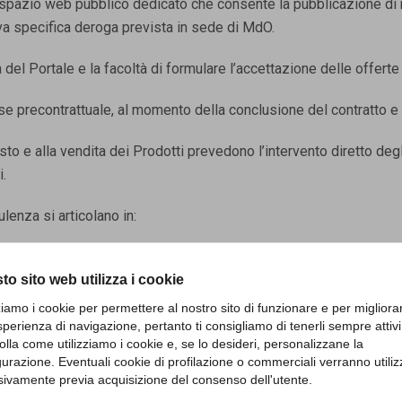
no spazio web pubblico dedicato che consente la pubblicazione di 
a specifica deroga prevista in sede di MdO.
ata del Portale e la facoltà di formulare l’accettazione delle offerte
se precontrattuale, al momento della conclusione del contratto e 
isto e alla vendita dei Prodotti prevedono l’intervento diretto de
i.
ulenza si articolano in:
li UTENTI (ragione sociale, p. iva, etc.) nel rispetto delle prescri
to sito web utilizza i cookie
 proposta di Acquisto nel rispetto delle prescrizioni di cui alle pr
zziamo i cookie per permettere al nostro sito di funzionare e per migliora
sperienza di navigazione, pertanto ti consigliamo di tenerli sempre attivi
dotto oggetto della transazione, tramite specifica declaratoria del
olla come utilizziamo i cookie e, se lo desideri, personalizzane la
gurazione. Eventuali cookie di profilazione o commerciali verranno utiliz
sivamente previa acquisizione del consenso dell'utente.