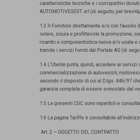
caratteristiche tecniche e i corrispettivi dov
AUTOMOTIVEGEST srl (di seguito, per brevità, 
1.3 Il Fornitore direttamente e/o con l’ausilio
celere, sicura e profittevole la promozione, 
ricambi e componentistica nuova e/o usata e dei
tramite i servizi forniti dal Portale AG (di segu
1.4 L’Utente potrà, quindi, accedere ai servi
commercializzazione di autoveicoli, motoveico
secondo il disposto di cui al D.lgs. 446/97 ch
garanzia completa di essere svincolato dal veic
1.5 Le presenti CGC sono reperibili e consultab
1.6 La pagina Tariffe è consultabile all’indiri
Art. 2 – OGGETTO DEL CONTRATTO