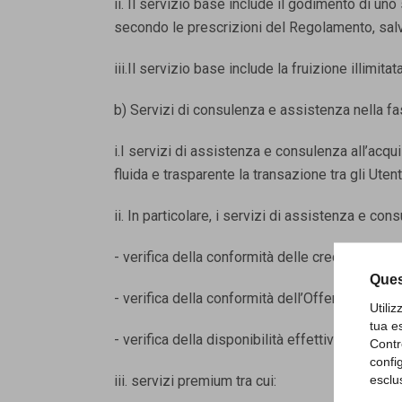
ii. Il servizio base include il godimento di u
secondo le prescrizioni del Regolamento, salv
iii.Il servizio base include la fruizione illimit
b) Servizi di consulenza e assistenza nella fa
i.I servizi di assistenza e consulenza all’acqu
fluida e trasparente la transazione tra gli Utent
ii. In particolare, i servizi di assistenza e cons
- verifica della conformità delle credenziali deg
Ques
- verifica della conformità dell’Offerta e della
Utili
tua e
- verifica della disponibilità effettiva del Pro
Contr
confi
esclu
iii. servizi premium tra cui: